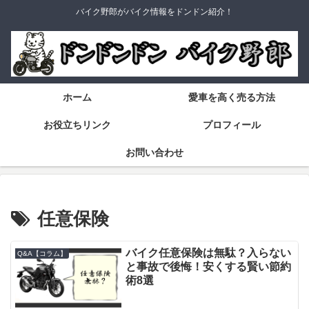
バイク野郎がバイク情報をドンドン紹介！
ホーム
愛車を高く売る方法
お役立ちリンク
プロフィール
お問い合わせ
任意保険
バイク任意保険は無駄？入らない
Q&A【コラム】
と事故で後悔！安くする賢い節約
術8選