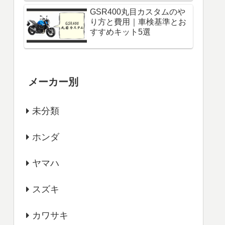
GSR400丸目カスタムのや
り方と費用｜車検基準とお
すすめキット5選
メーカー別
未分類
ホンダ
ヤマハ
スズキ
カワサキ