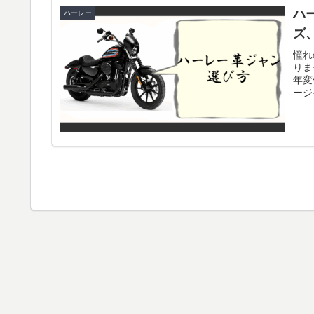
ハ
ハーレー
ズ
憧れ
りま
年変
ージ