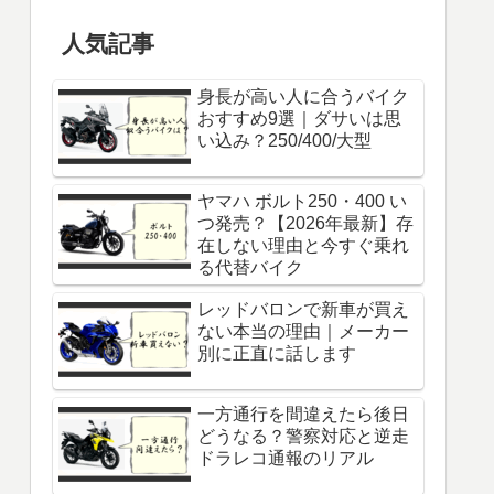
人気記事
身長が高い人に合うバイク
おすすめ9選｜ダサいは思
い込み？250/400/大型
ヤマハ ボルト250・400 い
つ発売？【2026年最新】存
在しない理由と今すぐ乗れ
る代替バイク
レッドバロンで新車が買え
ない本当の理由｜メーカー
別に正直に話します
一方通行を間違えたら後日
どうなる？警察対応と逆走
ドラレコ通報のリアル