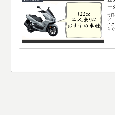
1
ー
毎日
グ―
イク
りで