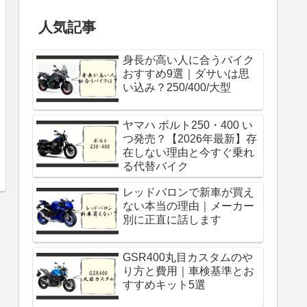
人気記事
身長が高い人に合うバイク
おすすめ9選｜ダサいは思
い込み？250/400/大型
ヤマハ ボルト250・400 い
つ発売？【2026年最新】存
在しない理由と今すぐ乗れ
る代替バイク
レッドバロンで新車が買え
ない本当の理由｜メーカー
別に正直に話します
GSR400丸目カスタムのや
り方と費用｜車検基準とお
すすめキット5選