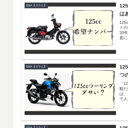
1
Q&A【コラム】
は
12
トの
20
直に
1
Q&A【コラム】
つ
「1
観だ
は、
で人
Q&A【コラム】