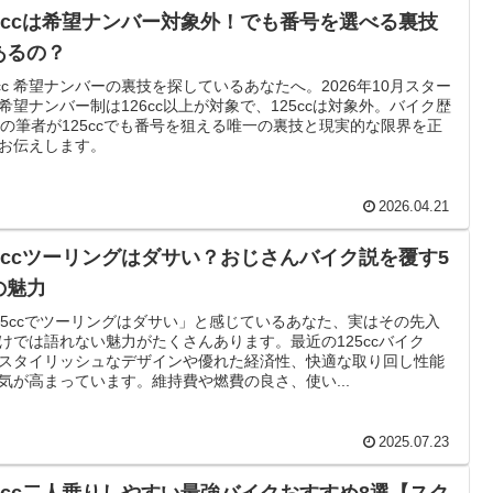
25ccは希望ナンバー対象外！でも番号を選べる裏技
あるの？
5cc 希望ナンバーの裏技を探しているあなたへ。2026年10月スター
希望ナンバー制は126cc以上が対象で、125ccは対象外。バイク歴
年の筆者が125ccでも番号を狙える唯一の裏技と現実的な限界を正
お伝えします。
2026.04.21
25ccツーリングはダサい？おじさんバイク説を覆す5
の魅力
25ccでツーリングはダサい」と感じているあなた、実はその先入
けでは語れない魅力がたくさんあります。最近の125ccバイク
スタイリッシュなデザインや優れた経済性、快適な取り回し性能
気が高まっています。維持費や燃費の良さ、使い...
2025.07.23