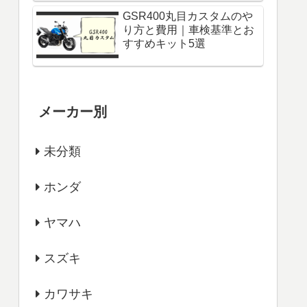
GSR400丸目カスタムのや
り方と費用｜車検基準とお
すすめキット5選
メーカー別
未分類
ホンダ
ヤマハ
スズキ
カワサキ