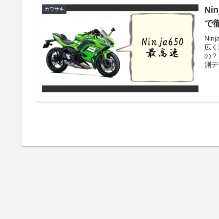
Ni
カワサキ
で
Ni
広く
の？
測デ