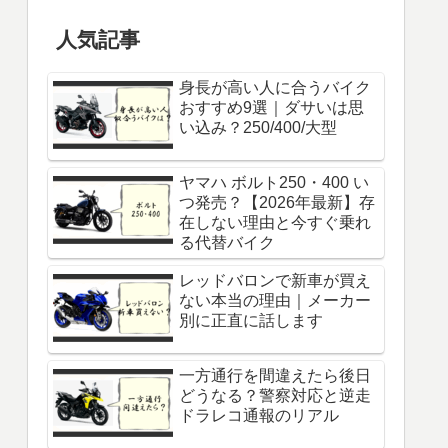
人気記事
身長が高い人に合うバイク
おすすめ9選｜ダサいは思
い込み？250/400/大型
ヤマハ ボルト250・400 い
つ発売？【2026年最新】存
在しない理由と今すぐ乗れ
る代替バイク
レッドバロンで新車が買え
ない本当の理由｜メーカー
別に正直に話します
一方通行を間違えたら後日
どうなる？警察対応と逆走
ドラレコ通報のリアル