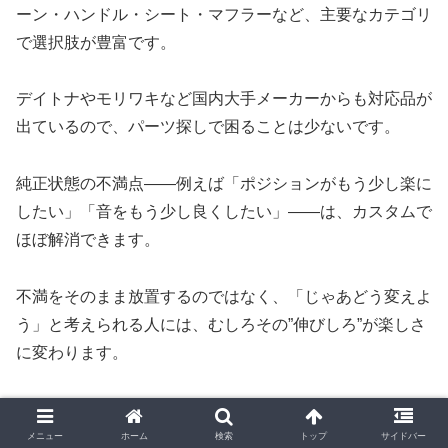
ーン・ハンドル・シート・マフラーなど、主要なカテゴリ
で選択肢が豊富です。
デイトナやモリワキなど国内大手メーカーからも対応品が
出ているので、パーツ探しで困ることは少ないです。
純正状態の不満点——例えば「ポジションがもう少し楽に
したい」「音をもう少し良くしたい」——は、カスタムで
ほぼ解消できます。
不満をそのまま放置するのではなく、「じゃあどう変えよ
う」と考えられる人には、むしろその”伸びしろ”が楽しさ
に変わります。
「完成されたバイクより、育てるバイクが好き」という人
には、CBR650Rは長く付き合えるパートナーになるはず
メニュー
ホーム
検索
トップ
サイドバー