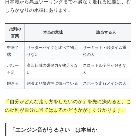
日常域から高速ツーリングまで不満なく走れる性能は、む
しろかなりの水準にあります。
批判の
本当の意味
該当する人
言葉
中途半
リッターバイクと比べて物足
サーキット・峠タイム重
端
りない
視の人
パワー
高回転域の爆発力が物足りな
スロットル全開が好きな
不足
い
人
飽きる
刺激より快適性に振っている
スポーツ走行メインの人
「自分がどんな走り方をしたいのか」を先に決めると、こ
の批判が自分に当てはまるかどうかがすぐ分かります。
「エンジン音がうるさい」は本当か