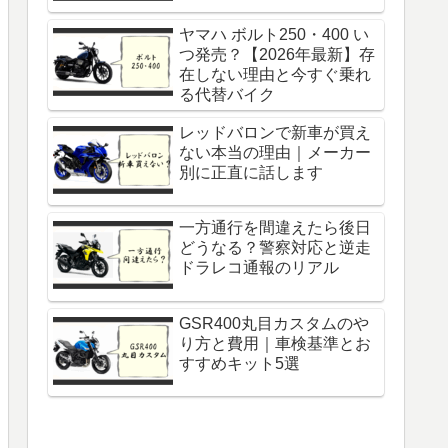
ヤマハ ボルト250・400 い
つ発売？【2026年最新】存
在しない理由と今すぐ乗れ
る代替バイク
レッドバロンで新車が買え
ない本当の理由｜メーカー
別に正直に話します
一方通行を間違えたら後日
どうなる？警察対応と逆走
ドラレコ通報のリアル
GSR400丸目カスタムのや
り方と費用｜車検基準とお
すすめキット5選