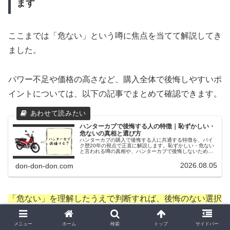
ます
ここまでは「危ない」という噂に焦点を当てて解説してき
ました。
パワー不足や価格の高さなど、購入全体で後悔しやすいポ
イントについては、以下の記事でまとめて確認できます。
ハンターカブで後悔する人の特徴｜恥ずかしい・
危ないの真相と選び方
ハンターカブの購入で後悔する人に共通する特徴を、バイ
ク歴20年の視点で正直に解説します。恥ずかしい・危ない
と言われる噂の真相や、ハンターカブで後悔しないための
選び方まで、購入前に確認したいポイントをまとめまし
た。
2026.08.05
don-don-don.com
「危ない」を理解したうえで判断すれば、後悔のない選択
につながります。
メニュー
ホーム
検索
トップ
サイドバー