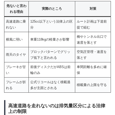
危ないと言わ
実際のところ
対策
れる理由
高速道路に乗
125cc以下という法律上の区
ルート計画は下道前
れない
分
提で組む
橋やトンネル出口で
横風に弱い
車重118kgの軽量さが影響
速度を落とす
ブロックパターンでグリッ
空気圧管理・速度を
雨天のタイヤ
プ低下と言われる
落とす
ブレーキが甘
前後ディスクだがABSは前
車間距離を多めに確
い
輪のみ
保
フレームが折
公式リコールはなく積載過
積載量の上限を守る
れる
多が主因とされる
高速道路を走れないのは排気量区分による法律
上の制限