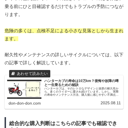
乗る前にひと目確認するだけでもトラブルの予防につなが
ります。
危険の多くは、点検不足による小さな見落としから生まれ
ます。
耐久性やメンテナンスの詳しいサイクルについては、以下
の記事で詳しく解説しています。
ハンターカブの寿命は10万km？後悔や故障の噂
と一生乗るための秘訣
ハンターカブは、そのレトロなデザインと抜群の耐久性か
ら、多くのライダーに愛され続けています。しかし、実際
の寿命やメンテナンス方法、購入後に感じやすい不満点、
安全性への懸念など、気になる情報は意外と多いもので
す。この記事では、ハンターカブがど...
2025.08.11
don-don-don.com
総合的な購入判断はこちらの記事でも確認でき