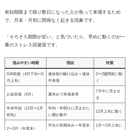
有効期限まで残り数日になった人が焦って来場するため
で、月末・月初に関係なく起きる現象です。
「そろそろ期限が近い」と気づいたら、早めに動くのが一
番のストレス回避策です。
混みやすい時期
理由
対策
GW前後（4月下旬〜5
連休前の駆け込み＋連休
2〜3週間前に動
月上旬）
中来場
く
7月中に済ませ
お盆前後（8月）
夏休みで来場者増
る
年末年始（12月〜1月
年内・年明けに済ませた
12月上旬に動く
初旬）
い層が集中
学生の長期休み＋年度末
1月〜2月上旬に
2〜3月（年度末）