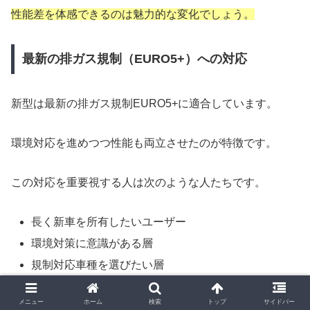
性能差を体感できるのは魅力的な変化でしょう。
最新の排ガス規制（EURO5+）への対応
新型は最新の排ガス規制EURO5+に適合しています。
環境対応を進めつつ性能も両立させたのが特徴です。
この対応を重要視する人は次のような人たちです。
長く新車を所有したいユーザー
環境対策に意識がある層
規制対応車種を選びたい層
以上の点から規制対応は販売継続の必須条件だといえま
メニュー
ホーム
検索
トップ
サイドバー