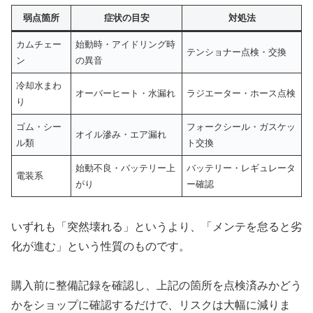
弱点箇所
症状の目安
対処法
カムチェー
始動時・アイドリング時
テンショナー点検・交換
ン
の異音
冷却水まわ
オーバーヒート・水漏れ
ラジエーター・ホース点検
り
ゴム・シー
フォークシール・ガスケッ
オイル滲み・エア漏れ
ル類
ト交換
始動不良・バッテリー上
バッテリー・レギュレータ
電装系
がり
ー確認
いずれも「突然壊れる」というより、「メンテを怠ると劣
化が進む」という性質のものです。
購入前に整備記録を確認し、上記の箇所を点検済みかどう
かをショップに確認するだけで、リスクは大幅に減りま