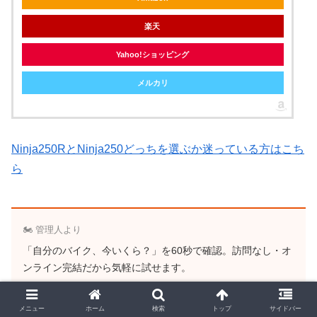
楽天
Yahoo!ショッピング
メルカリ
Ninja250RとNinja250どっちを選ぶか迷っている方はこち
ら
🏍️ 管理人より
「自分のバイク、今いくら？」を60秒で確認。訪問なし・オ
ンライン完結だから気軽に試せます。
▶ 愛車の最高買取額を今すぐ見る（無料）
メニュー
ホーム
検索
トップ
サイドバー