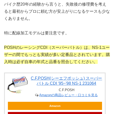
バイク歴20年の経験から言うと、失敗後の修理費を考え
ると最初からプロに頼む方が安上がりになるケースも少な
くありません。
特に配線加工モデルは要注意です。
POSHのレーシングCDI（スーパーバトル）は、NS-1ユー
ザーの間でもっとも実績が多い定番品とされています。購
入時は必ず自車の年式と品番を照合してください。
C.F.POSH(シーエフポッシュ) スーパー
バトル CDI '95~'98 NS-1 231064
C.F.POSH
Amazonの商品レビュー・口コミを見る
Amazon