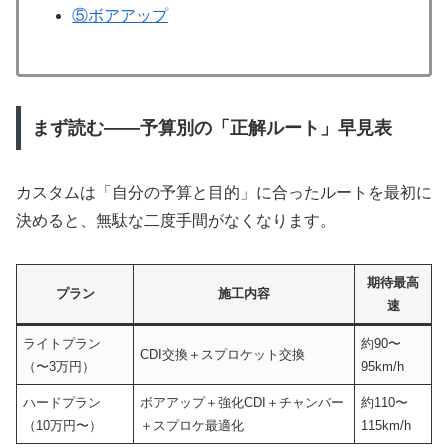
⑤ボアアップ
まず読む——予算別の「正解ルート」早見表
カスタムは「自分の予算と目的」に合ったルートを最初に
決めると、無駄な二度手間がなくなります。
期待最高
プラン
施工内容
速
ライトプラン
約90〜
CDI交換＋スプロケット交換
（〜3万円）
95km/h
ハードプラン
ボアアップ＋強化CDI＋チャンバー
約110〜
（10万円〜）
＋スプロケ最適化
115km/h