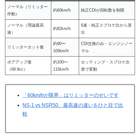
ノーマル（リミッター
約60km/h
純正CDIが回転数を制限
作動）
ノーマル（理論最高
6速・純正スプロケ比から算
約82km/h
速）
出
約90〜
CDI交換のみ・エンジンノー
リミッターカット後
105km/h
マル
ボアアップ後
約100〜
セッティング・スプロケ次
（68.8cc）
115km/h
第で変動
「60km/hが限界」はリミッターのせいです
NS-1 vs NSR50、最高速の違いをひと目で比
較