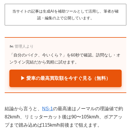
当サイトの記事は生成AIを補助ツールとして活用し、筆者が確
認・編集の上で公開しています。
🏍️ 管理人より
「自分のバイク、今いくら？」を60秒で確認。訪問なし・オ
ンライン完結だから気軽に試せます。
▶ 愛車の最高買取額を今すぐ見る（無料）
結論から言うと、
NS-1
の最高速はノーマルの理論値で約
82km/h、リミッターカット後は90〜105km/h、ボアアッ
プまで踏み込めば115km/h前後まで狙えます。