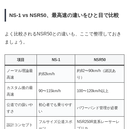
NS-1 vs NSR50、最高速の違いをひと目で比較
よく比較されるNSR50との違いも、ここで整理しておき
ましょう。
項目
NS-1
NSR50
ノーマル理論最
約82〜90km/h（諸説あ
約82km/h
高速
り）
カスタム後の最
90〜115km/h
100〜120km/h以上
高速
公道での扱いや
初心者でも乗りやす
パワーバンド管理が必要
すさ
い
フルサイズ公道スポ
NSR250R直系レーサーレ
設計コンセプト
ーツ
プリカ