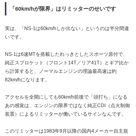
「60km/hが限界」はリミッターのせいです
実は、「NS-1は60km/hしか出ない」というのは半分間違
いです。
NS-1は6速MTを搭載したれっきとしたスポーツ原付で、
純正スプロケット（フロント14T／リア41T）とギア比か
ら計算すると、ノーマルエンジンの理論最高速は約
82km/hになります。
アクセルを全開にしても60km/h前後で「頭打ち」になる
あの感覚は、エンジンの限界ではなく純正CDI（点火制御
装置）によるリミッターが働いているサインなんです。
このリミッターは1983年9月以降の国内4メーカー自主規