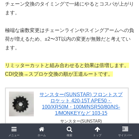
チェーン交換のタイミングで一緒にやるとコスパが上がり
ます。
極端な歯数変更はチェーンラインやスイングアームへの負
荷が増えるため、±2〜3T以内の変更が無難だと考えてい
ます。
リミッターカットと組み合わせると効果は倍増します。
CDI交換→スプロケ交換の順が王道ルートです。
サンスター(SUNSTAR) フロントスプ
ロケット 420-15T APE50・
100/XR50M・100M/NSR50/80/NS-
1/MONKEYなど 103-15
サンスター(SUNSTAR)
Amazonの商品レビュー・口コミを見る
メニュー
ホーム
検索
トップ
サイドバー