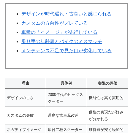
デザインが時代遅れ・古臭いと感じられる
カスタムの方向性がズレている
車種の「イメージ」が先行している
乗り手の年齢層とバイクのミスマッチ
メンテナンス不足で見た目が劣化している
理由
具体例
実際の評価
2000年代のビッグス
デザインの古さ
機能性は高く実用的
クーター
個性の表現だが好み
カスタムの失敗
過度な族車風改造
が分かれる
ネガティブイメージ
原付二種スクーター
維持費が安く経済的