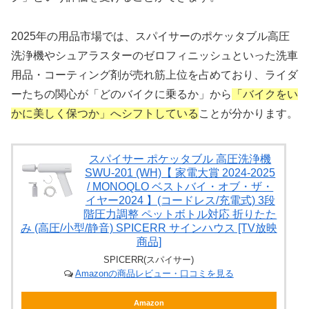
2025年の用品市場では、スパイサーのポケッタブル高圧
洗浄機やシュアラスターのゼロフィニッシュといった洗車
用品・コーティング剤が売れ筋上位を占めており、ライダ
ーたちの関心が「どのバイクに乗るか」から
「バイクをい
かに美しく保つか」へシフトしている
ことが分かります。
スパイサー ポケッタブル 高圧洗浄機
SWU-201 (WH)【 家電大賞 2024-2025
/ MONOQLO ベストバイ・オブ・ザ・
イヤー2024 】(コードレス/充電式) 3段
階圧力調整 ペットボトル対応 折りたた
み (高圧/小型/静音) SPICERR サインハウス [TV放映
商品]
SPICERR(スパイサー)
Amazonの商品レビュー・口コミを見る
Amazon