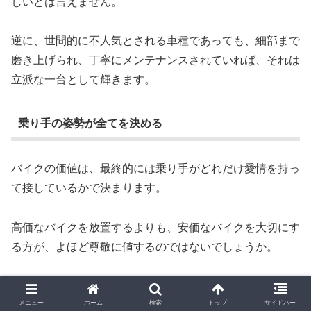
しいとは言えません。
逆に、世間的に不人気とされる車種であっても、細部まで
磨き上げられ、丁寧にメンテナンスされていれば、それは
立派な一台として輝きます。
乗り手の姿勢が全てを決める
バイクの価値は、最終的には乗り手がどれだけ愛情を持っ
て接しているかで決まります。
高価なバイクを放置するよりも、安価なバイクを大切にす
る方が、よほど尊敬に値するのではないでしょうか。
見た目の評価に振り回されるのではなく、自分が選んだバ
メニュー
ホーム
検索
トップ
サイドバー
イクに責任を持ち、最高の状態を保つ努力をする。