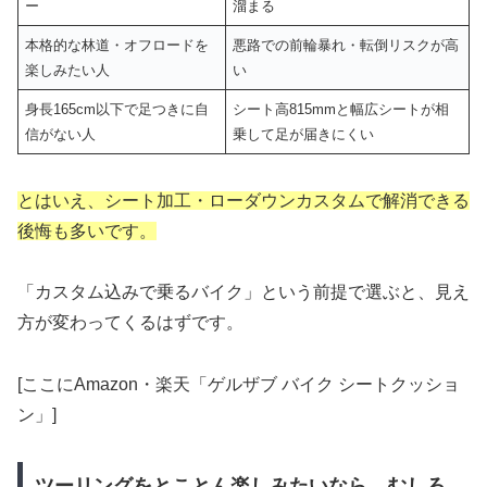
ー
溜まる
本格的な林道・オフロードを
悪路での前輪暴れ・転倒リスクが高
楽しみたい人
い
身長165cm以下で足つきに自
シート高815mmと幅広シートが相
信がない人
乗して足が届きにくい
とはいえ、シート加工・ローダウンカスタムで解消できる
後悔も多いです。
「カスタム込みで乗るバイク」という前提で選ぶと、見え
方が変わってくるはずです。
[ここにAmazon・楽天「ゲルザブ バイク シートクッショ
ン」]
ツーリングをとことん楽しみたいなら、むしろ