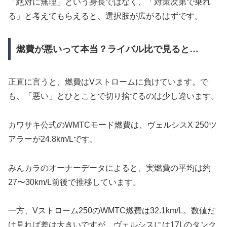
「絶対に無理」という身長ではなく、「対策次第で乗れ
る」と考えてもらえると、選択肢が広がるはずです。
燃費が悪いって本当？ライバル比で見ると…
正直に言うと、燃費はVストロームに負けています。で
も、「悪い」とひとことで切り捨てるのは少し違います。
カワサキ公式のWMTCモード燃費は、ヴェルシスX 250ツ
アラーが24.8km/Lです。
みんカラのオーナーデータによると、実燃費の平均は約
27〜30km/L前後で推移しています。
一方、Vストローム250のWMTC燃費は32.1km/L。数値だ
け見れば差は大きいですが、ヴェルシスには17Lのタンク