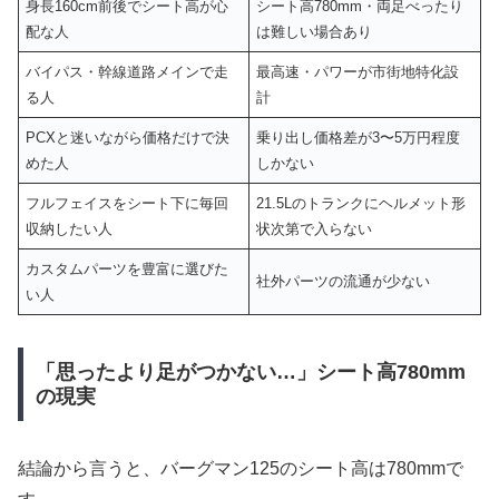
身長160cm前後でシート高が心
シート高780mm・両足べったり
配な人
は難しい場合あり
バイパス・幹線道路メインで走
最高速・パワーが市街地特化設
る人
計
PCXと迷いながら価格だけで決
乗り出し価格差が3〜5万円程度
めた人
しかない
フルフェイスをシート下に毎回
21.5Lのトランクにヘルメット形
収納したい人
状次第で入らない
カスタムパーツを豊富に選びた
社外パーツの流通が少ない
い人
「思ったより足がつかない…」シート高780mm
の現実
結論から言うと、バーグマン125のシート高は780mmで