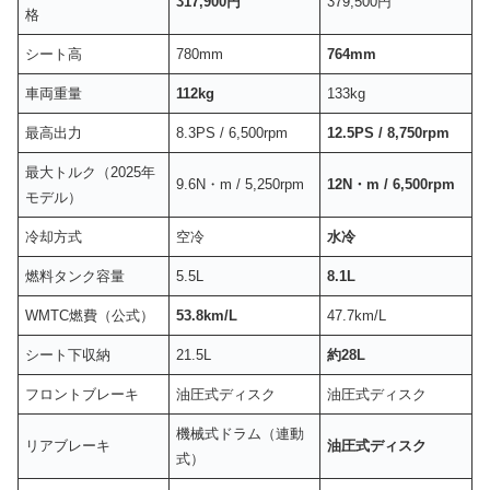
317,900円
379,500円
格
シート高
780mm
764mm
車両重量
112kg
133kg
最高出力
8.3PS / 6,500rpm
12.5PS / 8,750rpm
最大トルク（2025年
9.6N・m / 5,250rpm
12N・m / 6,500rpm
モデル）
冷却方式
空冷
水冷
燃料タンク容量
5.5L
8.1L
WMTC燃費（公式）
53.8km/L
47.7km/L
シート下収納
21.5L
約28L
フロントブレーキ
油圧式ディスク
油圧式ディスク
機械式ドラム（連動
リアブレーキ
油圧式ディスク
式）