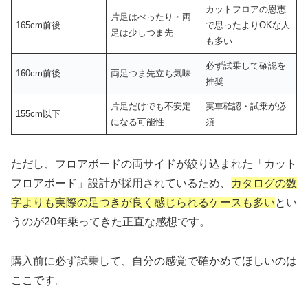
カットフロアの恩恵
片足はべったり・両
165cm前後
で思ったよりOKな人
足は少しつま先
も多い
必ず試乗して確認を
160cm前後
両足つま先立ち気味
推奨
片足だけでも不安定
実車確認・試乗が必
155cm以下
になる可能性
須
ただし、フロアボードの両サイドが絞り込まれた「カット
フロアボード」設計が採用されているため、
カタログの数
字よりも実際の足つきが良く感じられるケースも多い
とい
うのが20年乗ってきた正直な感想です。
購入前に必ず試乗して、自分の感覚で確かめてほしいのは
ここです。